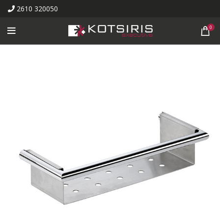
2610 320050
0