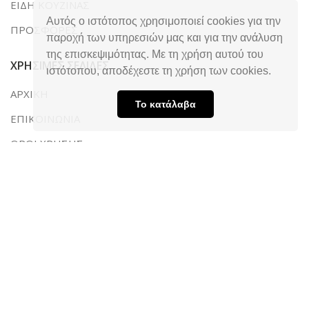
ΕΙΔΗ ΚΟΥΖΙΝΑΣ
Αυτός ο ιστότοπος χρησιμοποιεί cookies για την
ΠΡΟΣΦΟΡΕΣ
παροχή των υπηρεσιών μας και για την ανάλυση
της επισκεψιμότητας. Με τη χρήση αυτού του
ΧΡΗΣΙΜΕΣ ΣΕΛΙΔΕΣ
ιστότοπου, αποδέχεστε τη χρήση των cookies.
ΑΡΧΙΚΗ
Το κατάλαβα
ΕΠΙΚΟΙΝΩΝΙΑ
ΟΡΟΙ ΧΡΗΣΗΣ
ΤΡΟΠΟΙ ΠΛΗΡΩΜΗΣ & ΑΠΟΣΤΟΛΗΣ
ΠΟΛΙΤΙΚΗ ΑΠΟΡΡΗΤΟΥ
ΣΤΟΙΧΕΙΑ ΕΠΙΚΟΙΝΩΝΙΑΣ
Λεωφ. Ακρωτηρίου 169, Ταραμπούρα,
Τ.Κ. 263 34, Πάτρα Αχαΐας
2610 320050