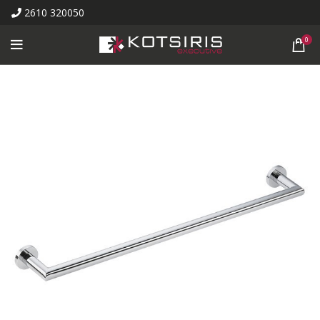
2610 320050
0