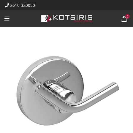
2610 320050
0