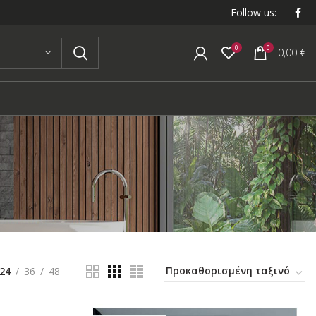
Follow us:
0
0
0,00
€
24
36
48