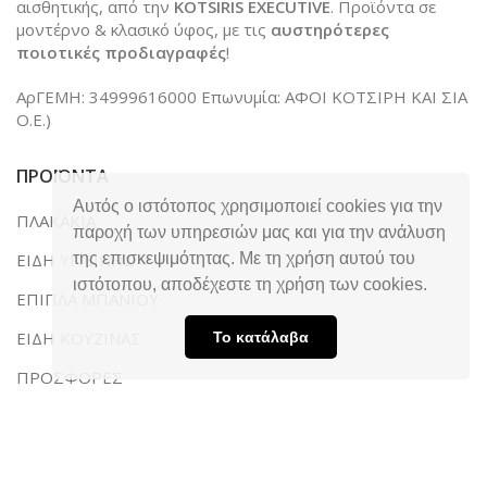
αισθητικής, από την
KOTSIRIS EXECUTIVE
. Προϊόντα σε
μοντέρνο & κλασικό ύφος, με τις
αυστηρότερες
ποιοτικές προδιαγραφές
!
ΑρΓΕΜΗ: 34999616000 Επωνυμία: ΑΦΟΙ ΚΟΤΣΙΡΗ ΚΑΙ ΣΙΑ
Ο.Ε.)
ΠΡΟΪΟΝΤΑ
Αυτός ο ιστότοπος χρησιμοποιεί cookies για την
ΠΛΑΚΑΚΙΑ
παροχή των υπηρεσιών μας και για την ανάλυση
ΕΙΔΗ ΥΓΙΕΙΝΗΣ
της επισκεψιμότητας. Με τη χρήση αυτού του
ιστότοπου, αποδέχεστε τη χρήση των cookies.
ΕΠΙΠΛΑ ΜΠΑΝΙΟΥ
ΕΙΔΗ ΚΟΥΖΙΝΑΣ
Το κατάλαβα
ΠΡΟΣΦΟΡΕΣ
ΧΡΗΣΙΜΕΣ ΣΕΛΙΔΕΣ
ΑΡΧΙΚΗ