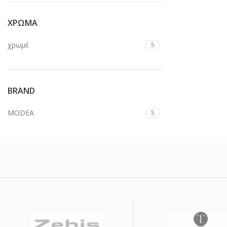
ΧΡΩΜΑ
χρωμέ
5
BRAND
MODEA
5