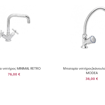
α νιπτήρος MINIMAL RETRO
Μπαταρία νιπτήρος|κάνου
MODEA
76,00
€
36,00
€