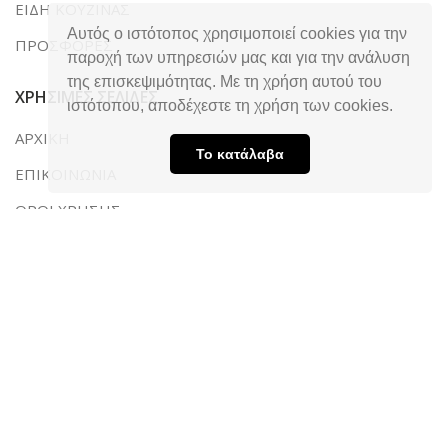
ΕΙΔΗ ΚΟΥΖΙΝΑΣ
Αυτός ο ιστότοπος χρησιμοποιεί cookies για την
ΠΡΟΣΦΟΡΕΣ
παροχή των υπηρεσιών μας και για την ανάλυση
της επισκεψιμότητας. Με τη χρήση αυτού του
ΧΡΗΣΙΜΕΣ ΣΕΛΙΔΕΣ
ιστότοπου, αποδέχεστε τη χρήση των cookies.
ΑΡΧΙΚΗ
Το κατάλαβα
ΕΠΙΚΟΙΝΩΝΙΑ
ΟΡΟΙ ΧΡΗΣΗΣ
ΤΡΟΠΟΙ ΠΛΗΡΩΜΗΣ & ΑΠΟΣΤΟΛΗΣ
ΠΟΛΙΤΙΚΗ ΑΠΟΡΡΗΤΟΥ
ΣΤΟΙΧΕΙΑ ΕΠΙΚΟΙΝΩΝΙΑΣ
Λεωφ. Ακρωτηρίου 169, Ταραμπούρα,
Τ.Κ. 263 34, Πάτρα Αχαΐας
2610 320050