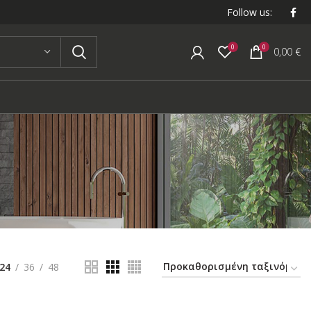
Follow us:
0
0
0,00
€
24
36
48