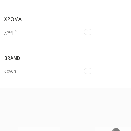
ΧΡΩΜΑ
χρωμέ
1
BRAND
devon
1