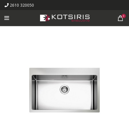
2610 320050
0