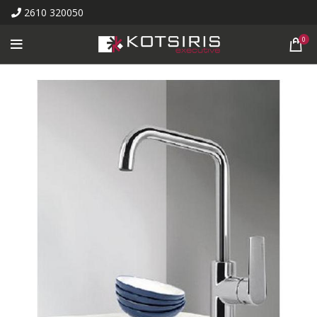
2610 320050
0