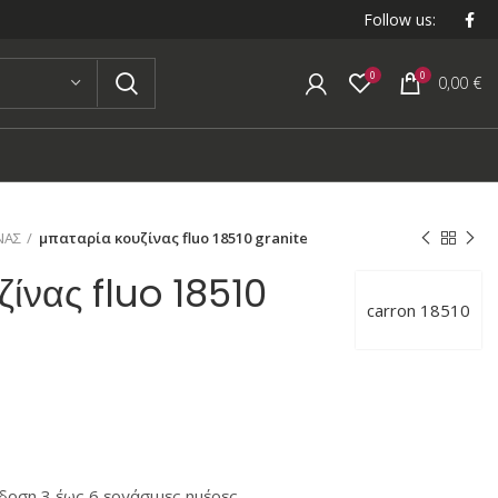
Follow us:
0
0
0,00
€
ΝΑΣ
μπαταρία κουζίνας fluo 18510 granite
ίνας fluo 18510
carron 18510
οση 3 έως 6 εργάσιμες ημέρες