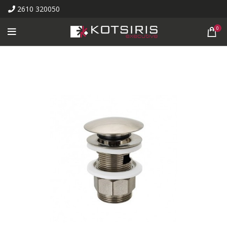
2610 320050
0