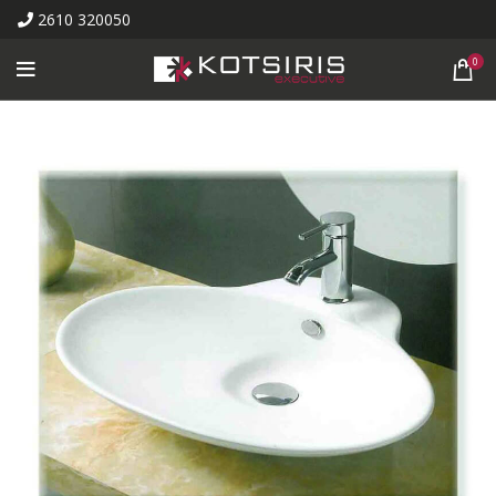
2610 320050
0