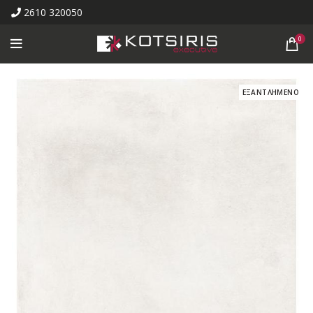
2610 320050
0
ΕΞΑΝΤΛΗΜΕΝΟ