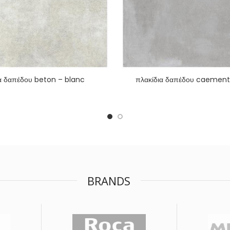
α δαπέδου beton – blanc
πλακίδια δαπέδου caemen
BRANDS