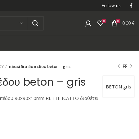
Follow us:
0
0
0,00
€
ΟΥ
πλακίδια δαπέδου beton – gris
έδου beton – gris
BETON gris
δαπέδου 90x90x10mm RETTIFICATTO διαθέτει
α