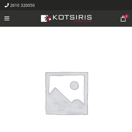
2610 320050
0