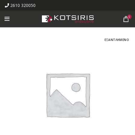
2610 320050
0
ΕΞΑΝΤΛΗΜΕΝΟ