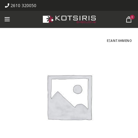
2610 320050
0
ΕΞΑΝΤΛΗΜΕΝΟ