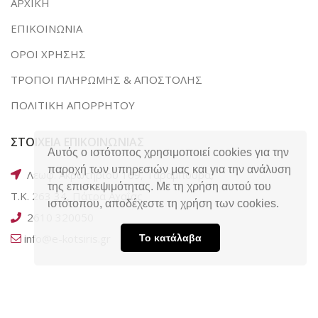
ΑΡΧΙΚΗ
ΕΠΙΚΟΙΝΩΝΙΑ
ΟΡΟΙ ΧΡΗΣΗΣ
ΤΡΟΠΟΙ ΠΛΗΡΩΜΗΣ & ΑΠΟΣΤΟΛΗΣ
ΠΟΛΙΤΙΚΗ ΑΠΟΡΡΗΤΟΥ
ΣΤΟΙΧΕΙΑ ΕΠΙΚΟΙΝΩΝΙΑΣ
Αυτός ο ιστότοπος χρησιμοποιεί cookies για την
παροχή των υπηρεσιών μας και για την ανάλυση
Λεωφ. Ακρωτηρίου 169, Ταραμπούρα,
της επισκεψιμότητας. Με τη χρήση αυτού του
Τ.Κ. 263 34, Πάτρα Αχαΐας
ιστότοπου, αποδέχεστε τη χρήση των cookies.
2610 320050
info@e-kotsiris.gr
Το κατάλαβα
SOCIAL MEDIA