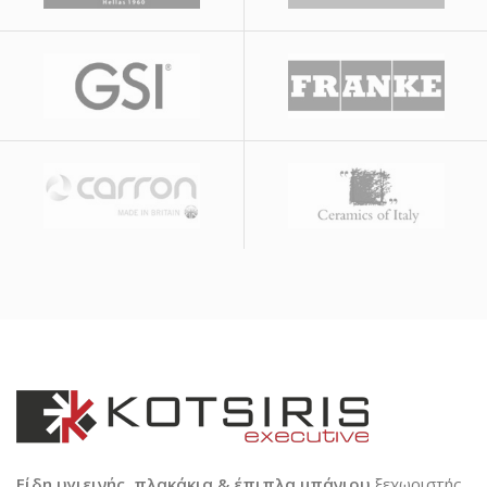
Είδη υγιεινής, πλακάκια & έπιπλα μπάνιου
ξεχωριστής