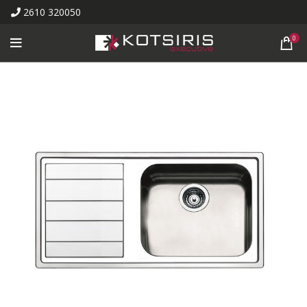
2610 320050
0