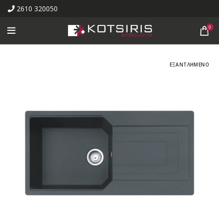
2610 320050
0
ΕΞΑΝΤΛΗΜΕΝΟ