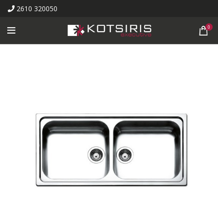
2610 320050
0