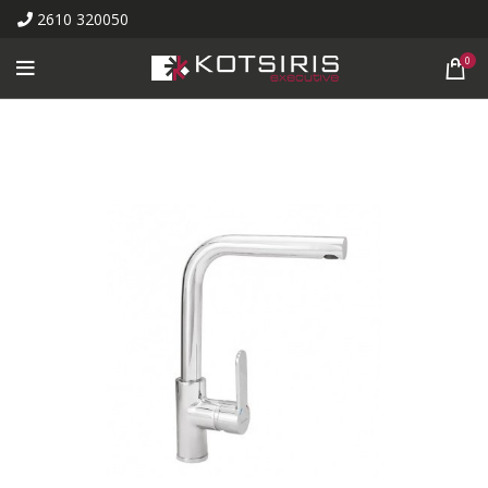
2610 320050
0