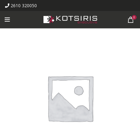
2610 320050
0