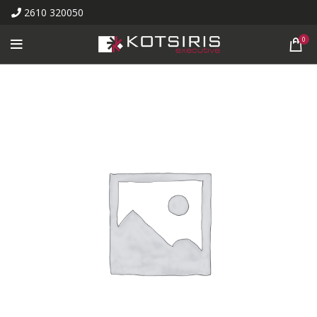
2610 320050
0