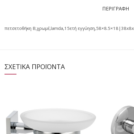
ΠΕΡΙΓΡΑΦΗ
πετσετοθήκη B,χρωμέ,lamda,15ετή εγγύηση,58×8.5×18|38x8
ΣΧΕΤΙΚΑ ΠΡΟΪΟΝΤΑ