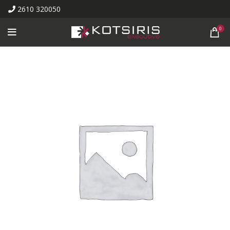
2610 320050
0