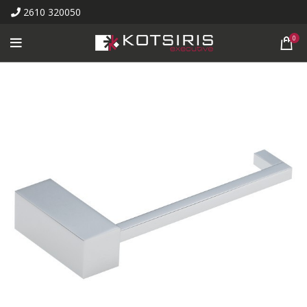
2610 320050
0