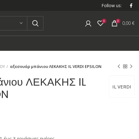
Follow us:
0
0
0,00
€
ΙΟΥ
αξεσουάρ μπάνιου ΛΕΚΑΚΗΣ IL VERDI EPSILON
άνιου ΛΕΚΑΚΗΣ IL
IL VERDI
ON
 έως 3 εργάσιμες ημέρες