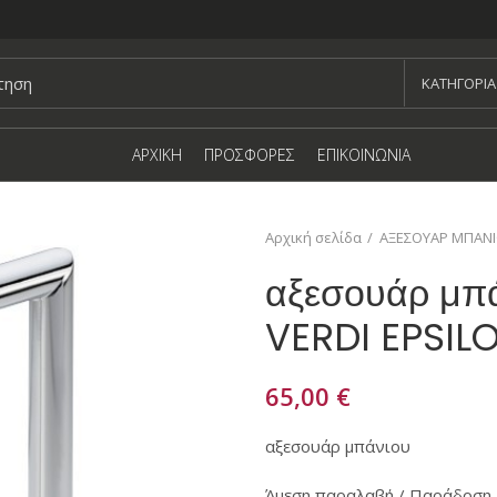
KΑΤΗΓΟΡΙΑ
ΑΡΧΙΚΗ
ΠΡΟΣΦΟΡΕΣ
ΕΠΙΚΟΙΝΩΝΙΑ
Αρχική σελίδα
ΑΞΕΣΟΥΑΡ ΜΠΑΝ
αξεσουάρ μπ
VERDI EPSIL
65,00
€
αξεσουάρ μπάνιου
Άμεση παραλαβή / Παράδοση 1