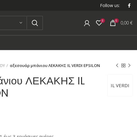
Follow us:
0
0
0,00
€
ΙΟΥ
αξεσουάρ μπάνιου ΛΕΚΑΚΗΣ IL VERDI EPSILON
άνιου ΛΕΚΑΚΗΣ IL
IL VERDI
ON
 έως 3 εργάσιμες ημέρες