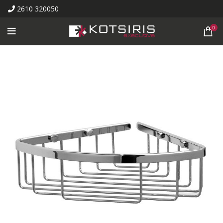
2610 320050
0