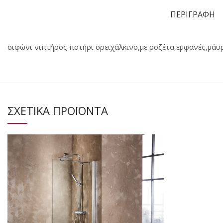
ΠΕΡΙΓΡΑΦΗ
σιφώνι νιπτήρος ποτήρι ορειχάλκινο,με ροζέτα,εμφανές,μάυ
ΣΧΕΤΙΚΑ ΠΡΟΪΟΝΤΑ