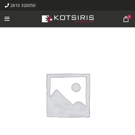
2610 320050
0