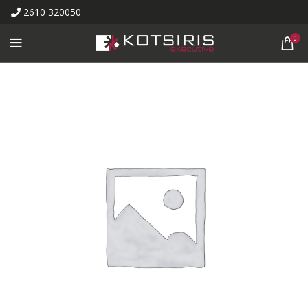
2610 320050
0