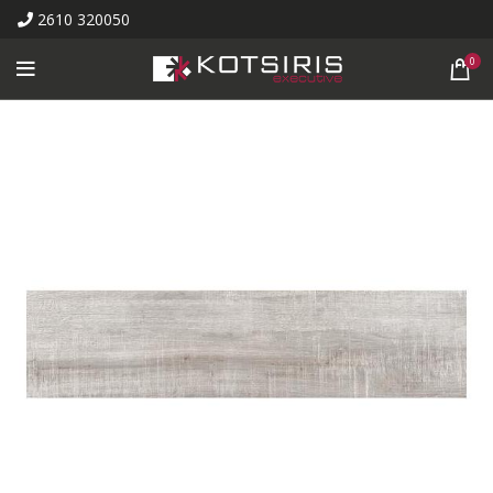
2610 320050
0