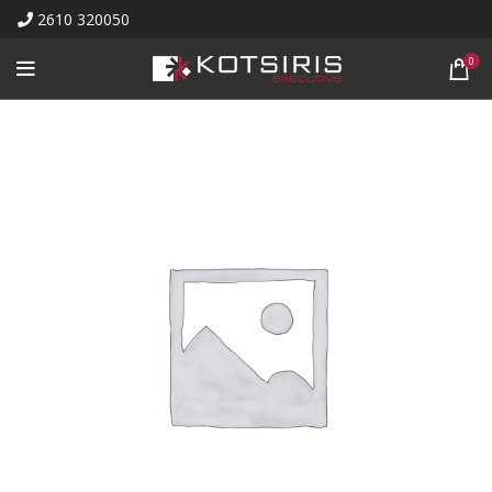
2610 320050
0