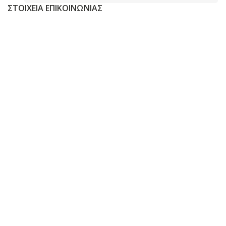
ΣΤΟΙΧΕΙΑ ΕΠΙΚΟΙΝΩΝΙΑΣ
Λεωφ. Ακρωτηρίου 169, Ταραμπούρα,
Τ.Κ. 263 34, Πάτρα Αχαΐας
2610 320050
info@e-kotsiris.gr
SOCIAL MEDIA
© 2021 KOTSIRIS EXECUTIVE, All Rights Reserved |
Powered by