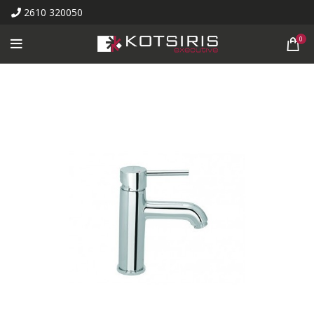
2610 320050
0