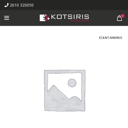
2610 320050
0
ΕΞΑΝΤΛΗΜΕΝΟ