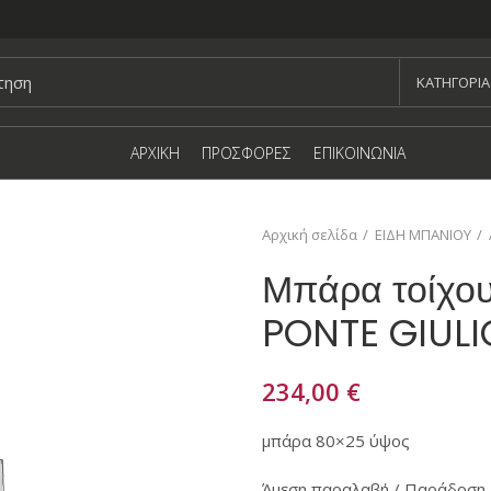
KΑΤΗΓΟΡΙΑ
ΑΡΧΙΚΗ
ΠΡΟΣΦΟΡΕΣ
ΕΠΙΚΟΙΝΩΝΙΑ
Αρχική σελίδα
ΕΙΔΗ ΜΠΑΝΙΟΥ
Μπάρα τοίχο
PONTE GIULI
234,00
€
μπάρα 80×25 ύψος
Άμεση παραλαβή / Παράδοση 1