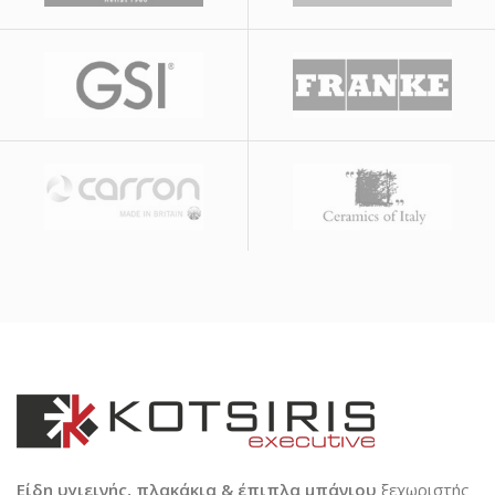
Είδη υγιεινής, πλακάκια & έπιπλα μπάνιου
ξεχωριστής