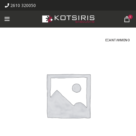
2610 320050
0
ΕΞΑΝΤΛΗΜΕΝΟ