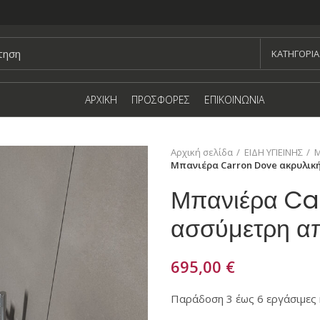
KΑΤΗΓΟΡΙΑ
ΑΡΧΙΚΗ
ΠΡΟΣΦΟΡΕΣ
ΕΠΙΚΟΙΝΩΝΙΑ
Αρχική σελίδα
ΕΙΔΗ ΥΓΙΕΙΝΗΣ
Μ
Μπανιέρα Carron Dove ακρυλική
Μπανιέρα Ca
ασσύμετρη απ
695,00
€
Παράδοση 3 έως 6 εργάσιμες 