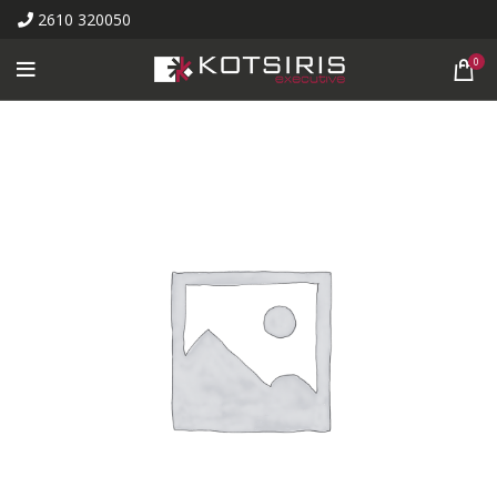
2610 320050
0