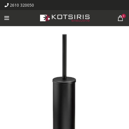
2610 320050
0