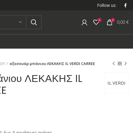
Follow us:
0
0
0,00
€
ΙΟΥ
αξεσουάρ μπάνιου ΛΕΚΑΚΗΣ IL VERDI CARREE
άνιου ΛΕΚΑΚΗΣ IL
IL VERDI
EE
 έως 3 εργάσιμες ημέρες