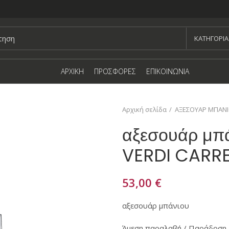
KΑΤΗΓΟΡΙΑ
ΑΡΧΙΚΗ
ΠΡΟΣΦΟΡΕΣ
ΕΠΙΚΟΙΝΩΝΙΑ
Αρχική σελίδα
ΑΞΕΣΟΥΑΡ ΜΠΑΝ
αξεσουάρ μπ
VERDI CARR
53,00
€
αξεσουάρ μπάνιου
Άμεση παραλαβή / Παράδοση 1