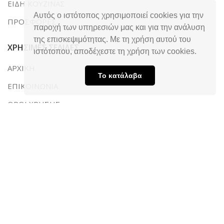
ΕΙΔΗ ΚΟΥΖΙΝΑΣ
Αυτός ο ιστότοπος χρησιμοποιεί cookies για την
ΠΡΟΣΦΟΡΕΣ
παροχή των υπηρεσιών μας και για την ανάλυση
της επισκεψιμότητας. Με τη χρήση αυτού του
ΧΡΗΣΙΜΕΣ ΣΕΛΙΔΕΣ
ιστότοπου, αποδέχεστε τη χρήση των cookies.
ΑΡΧΙΚΗ
Το κατάλαβα
ΕΠΙΚΟΙΝΩΝΙΑ
ΟΡΟΙ ΧΡΗΣΗΣ
ΤΡΟΠΟΙ ΠΛΗΡΩΜΗΣ & ΑΠΟΣΤΟΛΗΣ
ΠΟΛΙΤΙΚΗ ΑΠΟΡΡΗΤΟΥ
ΣΤΟΙΧΕΙΑ ΕΠΙΚΟΙΝΩΝΙΑΣ
Λεωφ. Ακρωτηρίου 169, Ταραμπούρα,
Τ.Κ. 263 34, Πάτρα Αχαΐας
2610 320050