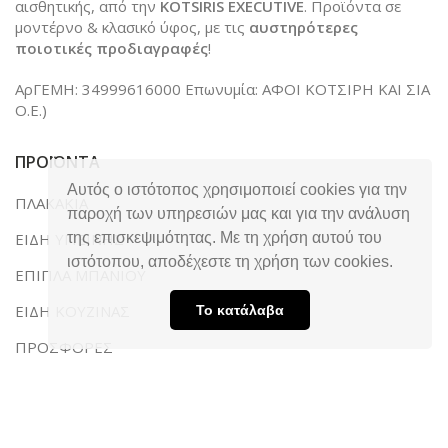
αισθητικής, από την
KOTSIRIS EXECUTIVE
. Προϊόντα σε
μοντέρνο & κλασικό ύφος, με τις
αυστηρότερες
ποιοτικές προδιαγραφές
!
ΑρΓΕΜΗ: 34999616000 Επωνυμία: ΑΦΟΙ ΚΟΤΣΙΡΗ ΚΑΙ ΣΙΑ
Ο.Ε.)
ΠΡΟΪΟΝΤΑ
Αυτός ο ιστότοπος χρησιμοποιεί cookies για την
ΠΛΑΚΑΚΙΑ
παροχή των υπηρεσιών μας και για την ανάλυση
ΕΙΔΗ ΥΓΙΕΙΝΗΣ
της επισκεψιμότητας. Με τη χρήση αυτού του
ιστότοπου, αποδέχεστε τη χρήση των cookies.
ΕΠΙΠΛΑ ΜΠΑΝΙΟΥ
ΕΙΔΗ ΚΟΥΖΙΝΑΣ
Το κατάλαβα
ΠΡΟΣΦΟΡΕΣ
ΧΡΗΣΙΜΕΣ ΣΕΛΙΔΕΣ
ΑΡΧΙΚΗ